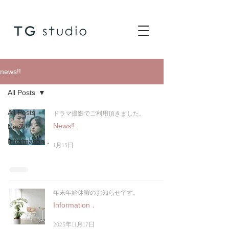
news!!
All Posts
All Posts
ドラマ撮影でご利用頂きました。
News‼
News‼
Information．
1月15日
年末年始休暇のお知らせです。
Information．
2025年11月17日